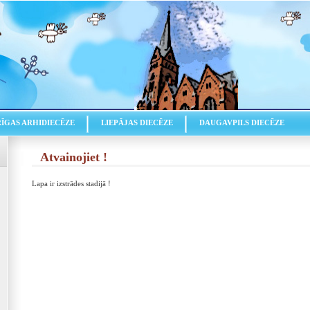
RĪGAS ARHIDIECĒZE
LIEPĀJAS DIECĒZE
DAUGAVPILS DIECĒZE
Atvainojiet !
Lapa ir izstrādes stadijā !