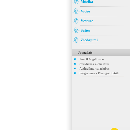
Mūzika
Video
Vēsture
Saites
Ziedojumi
Jaunākais
Jaunākās grāmatas
Svētdienas skolu stāsti
Aizlūgšanu vajadzības
Programma - Pieaugot Kristū