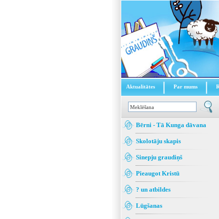
Aktualitātes
Par mums
Bērni - Tā Kunga dāvana
Skolotāju skapis
Sinepju graudiņš
Pieaugot Kristū
? un atbildes
Lūgšanas