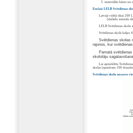
materiālās bāzes un 
Esošais LELB Svētdienas sk
Latvijā vidēji tikai 200 LE
(dažādu iemeslu dēļ šis k
LELB Svētdienas skolu apm
Svētdienas skolā kalpo 475
Svētdienas skolas n
rajonos, kur svētdienas
Pamatā svētdienas s
skolotāju sagatavošana
Lai apmeklētu Svētdienas sko
skolas (apmēram 100 draudzēs
Svētdienas skolu nozares vi