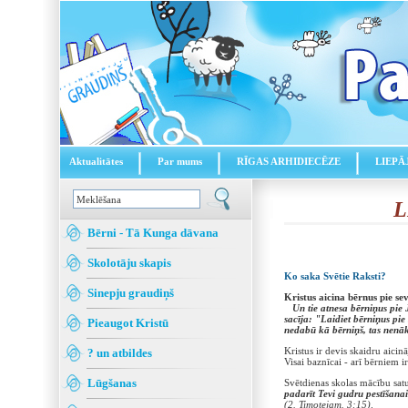
Aktualitātes
Par mums
RĪGAS ARHIDIECĒZE
LIEPĀ
L
Bērni - Tā Kunga dāvana
Skolotāju skapis
Ko saka Svētie Raksti?
Sinepju graudiņš
Kristus aicina bērnus pie se
Un tie atnesa bērniņus pie Jē
sacīja: "Laidiet bērniņus pie
Pieaugot Kristū
nedabū kā bērniņš, tas nenāks
Kristus ir devis skaidru aicinā
? un atbildes
Visai baznīcai - arī bērniem 
Lūgšanas
Svētdienas skolas mācību satu
padarīt Tevi gudru pestīšan
(2. Timotejam. 3:15)
.