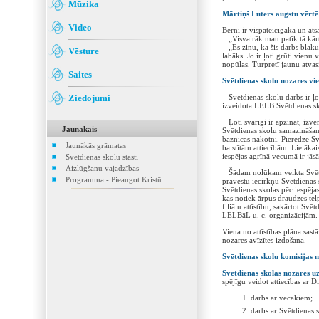
Mūzika
Mārtiņš Luters augstu vērtē
Video
Bērni ir vispateicīgākā un at
„Visvairāk man patīk tā kārta
„Es zinu, ka šis darbs blakus
Vēsture
labāks. Jo ir ļoti grūti vienu
nopūlas. Turpretī jaunu atvasi
Saites
Svētdienas skolu nozares vi
Ziedojumi
Svētdienas skolu darbs ir ļot
izveidota LELB Svētdienas sk
Ļoti svarīgi ir apzināt, izvēr
Jaunākais
Svētdienas skolu samazināšano
baznīcas nākotni. Pieredze Svē
Jaunākās grāmatas
balstītām attiecībām. Lielākai
iespējas agrīnā vecumā ir jāsā
Svētdienas skolu stāsti
Aizlūgšanu vajadzības
Šādam nolūkam veikta Svētdie
Programma - Pieaugot Kristū
prāvestu iecirkņu Svētdienas s
Svētdienas skolas pēc iespējas
kas notiek ārpus draudzes tel
filiāļu attīstību; sakārtot Svē
LELBāL u. c. organizācijām.
Viena no attīstības plāna sas
nozares avīzītes izdošana.
Svētdienas skolu komisijas 
Svētdienas skolas nozares 
spējīgu veidot attiecības ar D
darbs ar vecākiem;
darbs ar Svētdienas s