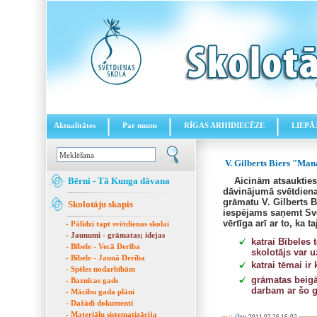
Aktualitātes
Par mums
RĪGAS ARHIDIECĒZE
LIEPĀ
V. Gilberts Biers "Man
Bērni - Tā Kunga dāvana
Aicinām atsaukties 
dāvinājumā svētdienas
grāmatu V. Gilberts 
Skolotāju skapis
iespējams saņemt Svē
vērtīga arī ar to, ka ta
- Pālīdzi tapt svētdienas skolai
- Jaunumi - grāmatas; idejas
katrai Bībeles 
- Bībele - Vecā Derība
skolotājs var 
- Bībele - Jaunā Derība
katrai tēmai ir 
- Spēles nodarbībām
grāmatas beigā
- Baznīcas gads
darbam ar šo 
- Mācību gada plāni
- Dažādi dokumenti
- Materiālu sistematizācija
::
ilze