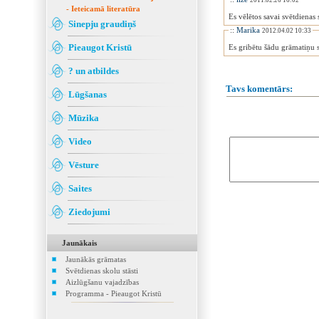
2011.02.26 16:02
- Ieteicamā literatūra
Es vēlētos savai svētdienas s
Sinepju graudiņš
::
Marika
2012.04.02 10:33
Pieaugot Kristū
Es gribētu šādu grāmatiņu sa
? un atbildes
Tavs komentārs:
Lūgšanas
Mūzika
Video
Vēsture
Saites
Ziedojumi
Jaunākais
Jaunākās grāmatas
Svētdienas skolu stāsti
Aizlūgšanu vajadzības
Programma - Pieaugot Kristū