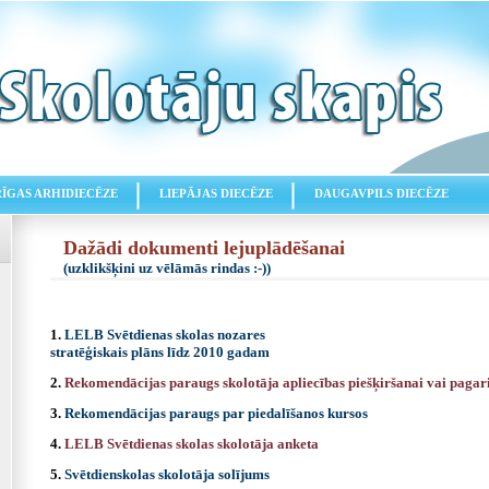
RĪGAS ARHIDIECĒZE
LIEPĀJAS DIECĒZE
DAUGAVPILS DIECĒZE
Dažādi dokumenti lejuplādēšanai
(uzklikšķini uz vēlāmās rindas :-))
1.
LELB Svētdienas skolas nozares
stratēģiskais plāns līdz 2010 gadam
2.
Rekomendācijas paraugs skolotāja apliecības piešķiršanai vai pagar
3.
Rekomendācijas paraugs par piedalīšanos kursos
4.
LELB Svētdienas skolas skolotāja anketa
5.
Svētdienskolas skolotāja solījums