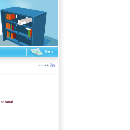
Karte
izdrukāt
ināšanai