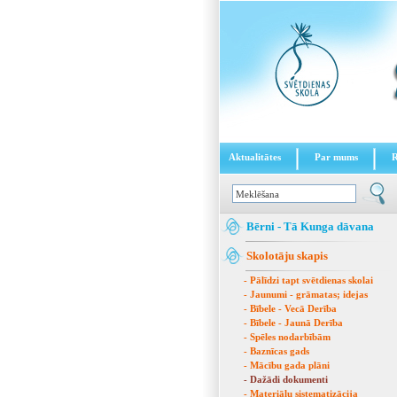
Aktualitātes
Par mums
Bērni - Tā Kunga dāvana
Skolotāju skapis
- Pālīdzi tapt svētdienas skolai
- Jaunumi - grāmatas; idejas
- Bībele - Vecā Derība
- Bībele - Jaunā Derība
- Spēles nodarbībām
- Baznīcas gads
- Mācību gada plāni
- Dažādi dokumenti
- Materiālu sistematizācija