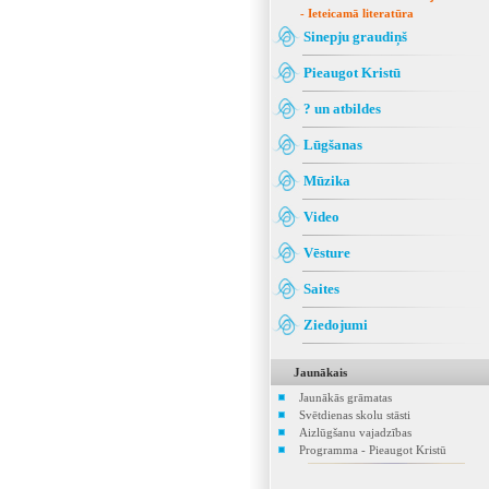
- Ieteicamā literatūra
Sinepju graudiņš
Pieaugot Kristū
? un atbildes
Lūgšanas
Mūzika
Video
Vēsture
Saites
Ziedojumi
Jaunākais
Jaunākās grāmatas
Svētdienas skolu stāsti
Aizlūgšanu vajadzības
Programma - Pieaugot Kristū